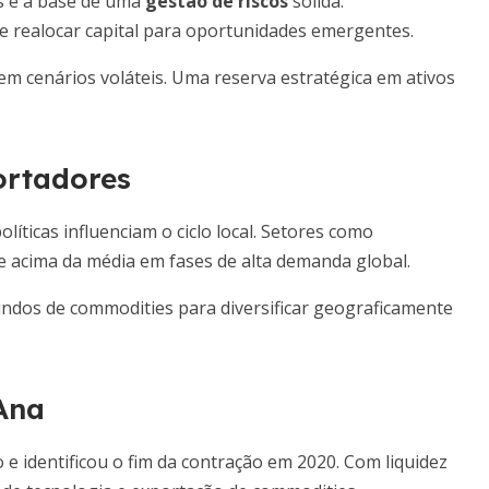
os é a base de uma
gestão de riscos
sólida.
 realocar capital para oportunidades emergentes.
 em cenários voláteis. Uma reserva estratégica em ativos
ortadores
íticas influenciam o ciclo local. Setores como
acima da média em fases de alta demanda global.
undos de commodities para diversificar geograficamente
Ana
 e identificou o fim da contração em 2020. Com liquidez