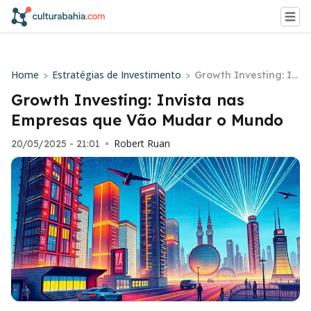
Home
Estratégias de Investimento
>
>
Growth Investing: In
vista nas Empresas
Growth Investing: Invista nas
que Vão Mudar o Mu
Empresas que Vão Mudar o Mundo
ndo
Robert Ruan
20/05/2025 - 21:01
•