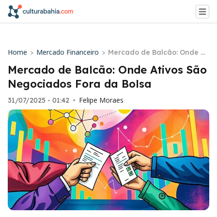
Home
Mercado Financeiro
>
>
Mercado de Balcão: Onde At
ivos São Negociados Fora d
Mercado de Balcão: Onde Ativos São
a Bolsa
Negociados Fora da Bolsa
Felipe Moraes
31/07/2025 - 01:42
•