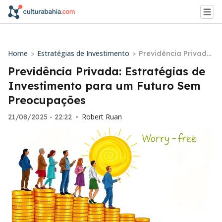
Home
Estratégias de Investimento
>
>
Previdência Privada:
Estratégias de Inves
Previdência Privada: Estratégias de
timento para um Fut
Investimento para um Futuro Sem
uro Sem Preocupaçõ
Preocupações
es
Robert Ruan
21/08/2025 - 22:22
•