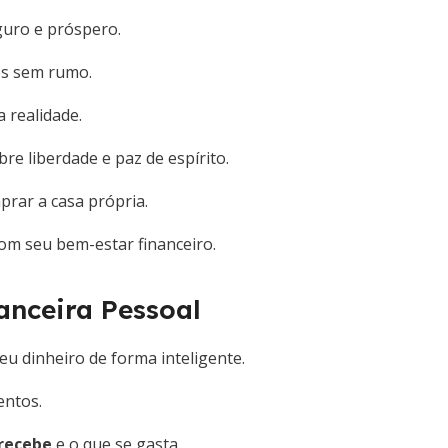
eguro e próspero.
os sem rumo.
 realidade.
e liberdade e paz de espírito.
rar a casa própria.
 seu bem-estar financeiro.
anceira Pessoal
eu dinheiro de forma inteligente.
entos.
 recebe
e o que se gasta.