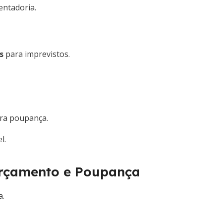
entadoria.
s
para imprevistos.
ara poupança.
l.
rçamento e Poupança
a.