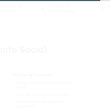
ANÁLISE DE
EDUCAÇÃO
ATIVOS
FINANCEIRA
ento Social
Tabela de Conteúdo
Dados e Números do PNMPO no
Brasil
Mercado Global de Microcréditos
Contexto no Brasil: Inclusão e
Crescimento