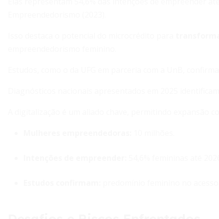
Elas representam 54,6% das intenções de empreender até
Empreendedorismo (2023).
Isso destaca o potencial do microcrédito para
transforma
empreendedorismo feminino.
Estudos, como o da UFG em parceria com a UnB, confirma
Diagnósticos nacionais apresentados em 2025 identifica
A digitalização é um aliado chave, permitindo expansão c
Mulheres empreendedoras:
10 milhões.
Intenções de empreender:
54,6% femininas até 202
Estudos confirmam:
predomínio feminino no acesso
Desafios e Riscos Enfrentados