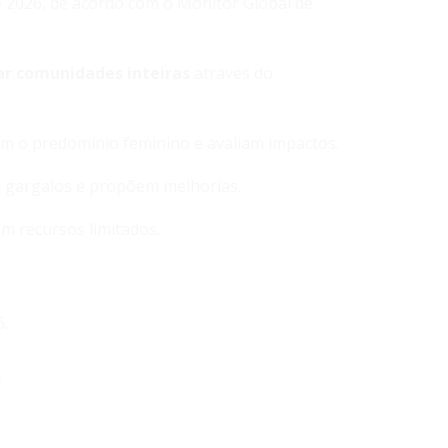
 2026, de acordo com o Monitor Global de
r comunidades inteiras
através do
m o predomínio feminino e avaliam impactos.
m gargalos e propõem melhorias.
om recursos limitados.
6.
.