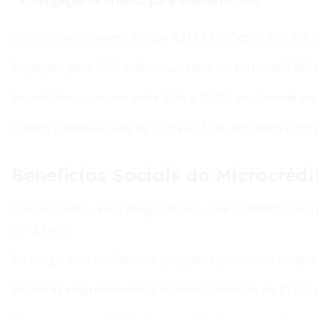
Negação de crédito para mulheres:
42%.
O crédito ao consumo atingiu 4.316,1 bilhões de BRL em 
Projeções para 2026 indicam um valor em torno de 3.907,
Empréstimos crescem entre 9,5% e 10,7% anualmente em 
Crédito a famílias varia de 11,1% a 11,5%, enquanto o corp
Benefícios Sociais do Microcrédi
O microcrédito reduz desigualdades, com o PNMPO contri
por gênero.
Ao atingir mais mulheres, o programa promove o empode
Mulheres empreendedoras somam 10 milhões no Brasil, de