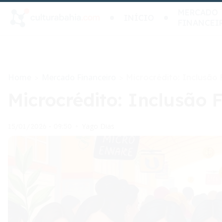
MERCADO
INÍCIO
FINANCEI
Home
Mercado Financeiro
>
>
Microcrédito: Inclusão
Microcrédito: Inclusão 
Yago Dias
15/01/2026 - 09:50
•