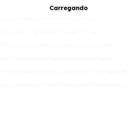
especializados para atender essa demanda.
m fintechs desempenhando um papel crucial.
 de 10% de empréstimos pessoais não consignados.
istem, como a
negação de crédito para mulheres
.
42% dos pedidos de crédito por mulheres são negados.
quanto mulheres enfrentam remunerações menores e