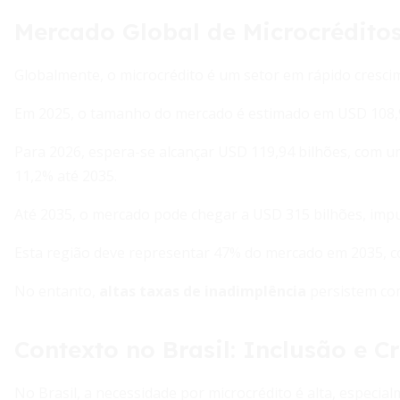
Mercado Global de Microcrédito
Globalmente, o microcrédito é um setor em rápido cresci
Em 2025, o tamanho do mercado é estimado em USD 108,9
Para 2026, espera-se alcançar USD 119,94 bilhões, com 
11,2% até 2035.
Até 2035, o mercado pode chegar a USD 315 bilhões, impu
Esta região deve representar 47% do mercado em 2035, co
No entanto,
altas taxas de inadimplência
persistem como
Contexto no Brasil: Inclusão e C
No Brasil, a necessidade por microcrédito é alta, espec