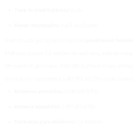
Taxa de inadimplência:
3,5%.
Novas instituições:
1.441 habilitadas.
A distribuição por gênero revela um
predomínio femini
Mulheres somam 7,6 milhões de contratos, mais da metade
Em números absolutos, 3.030.588 mulheres foram atendi
Homens correspondem a 1.497.493, ou 33%, evidenciando 
Mulheres atendidas:
3.030.588 (67%).
Homens atendidos:
1.497.493 (33%).
Contratos para mulheres:
7,6 milhões.