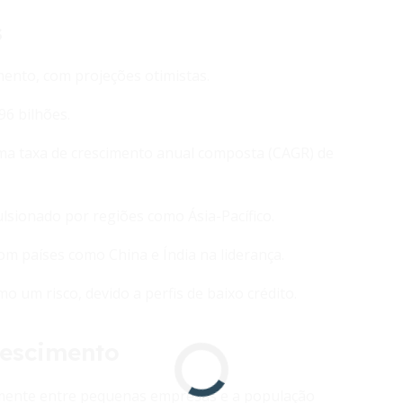
s
mento, com projeções otimistas.
6 bilhões.
uma taxa de crescimento anual composta (CAGR) de
lsionado por regiões como Ásia-Pacífico.
m países como China e Índia na liderança.
 um risco, devido a perfis de baixo crédito.
rescimento
ialmente entre pequenas empresas e a população