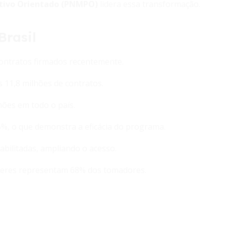
utivo Orientado (PNMPO)
lidera essa transformação.
rasil
ontratos firmados recentemente.
s 11,8 milhões de contratos.
hões em todo o país.
5%, o que demonstra a eficácia do programa.
habilitadas, ampliando o acesso.
lheres representam 68% dos tomadores.