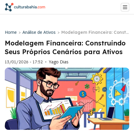
Home
Análise de Ativos
>
>
Modelagem Financeira: Constr
uindo Seus Próprios Cenários p
Modelagem Financeira: Construindo
ara Ativos
Seus Próprios Cenários para Ativos
Yago Dias
13/01/2026 - 17:52
•