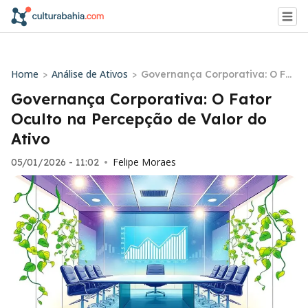
Home
Análise de Ativos
>
>
Governança Corporativa: O Fat
or Oculto na Percepção de Val
Governança Corporativa: O Fator
or do Ativo
Oculto na Percepção de Valor do
Ativo
Felipe Moraes
05/01/2026 - 11:02
•