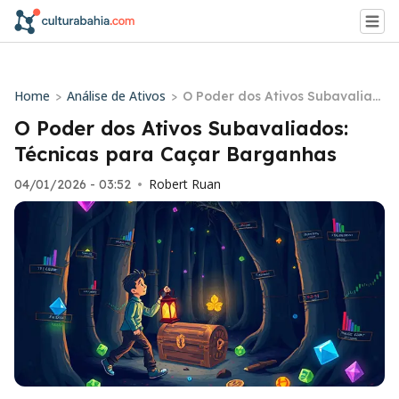
Home
Análise de Ativos
>
>
O Poder dos Ativos Subavaliad
os: Técnicas para Caçar Barga
O Poder dos Ativos Subavaliados:
nhas
Técnicas para Caçar Barganhas
Robert Ruan
04/01/2026 - 03:52
•