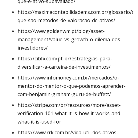
que-e-ativo-subavaliado/
https://maximacontabilidadems.com.br/glossario/o-
que-sao-metodos-de-valoracao-de-ativos/
https://www.goldenwm.pt/blog/asset-
management/value-vs-growth-o-dilema-dos-
investidores/
https://cibfx.com/pt-br/estrategias-para-
diversificar-a-carteira-de-investimentos/
https://www.infomoney.com.br/mercados/o-
mentor-do-mentor-o-que-podemos-aprender-
com-benjamin-graham-guru-de-buffett/
https://stripe.com/br/resources/more/asset-
verification-101-what-it-is-how-it-works-and-
what-it-is-used-for
https://www.rrk.com.br/vida-util-dos-ativos-