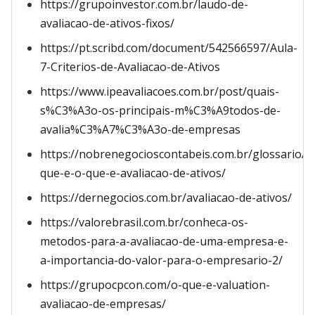
https://grupoinvestor.com.br/laudo-de-
avaliacao-de-ativos-fixos/
https://pt.scribd.com/document/542566597/Aula-
7-Criterios-de-Avaliacao-de-Ativos
https://www.ipeavaliacoes.com.br/post/quais-
s%C3%A3o-os-principais-m%C3%A9todos-de-
avalia%C3%A7%C3%A3o-de-empresas
https://nobrenegocioscontabeis.com.br/glossario/o
que-e-o-que-e-avaliacao-de-ativos/
https://dernegocios.com.br/avaliacao-de-ativos/
https://valorebrasil.com.br/conheca-os-
metodos-para-a-avaliacao-de-uma-empresa-e-
a-importancia-do-valor-para-o-empresario-2/
https://grupocpcon.com/o-que-e-valuation-
avaliacao-de-empresas/