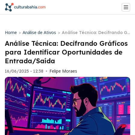
Home
Análise de Ativos
>
>
Análise Técnica: Decifrando Gr
áficos para Identificar Oportu
Análise Técnica: Decifrando Gráficos
nidades de Entrada/Saída
para Identificar Oportunidades de
Entrada/Saída
Felipe Moraes
16/06/2025 - 12:38
•