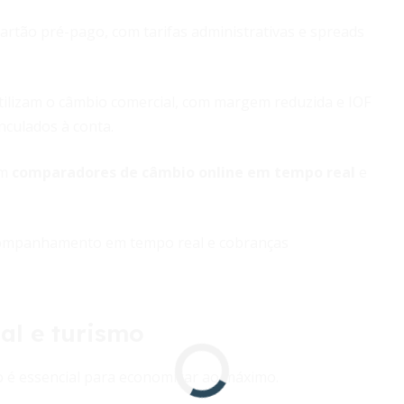
tão pré-pago, com tarifas administrativas e spreads
ilizam o câmbio comercial, com margem reduzida e IOF
nculados à conta.
em
comparadores de câmbio online em tempo real
e
companhamento em tempo real e cobranças
al e turismo
o é essencial para economizar ao máximo.