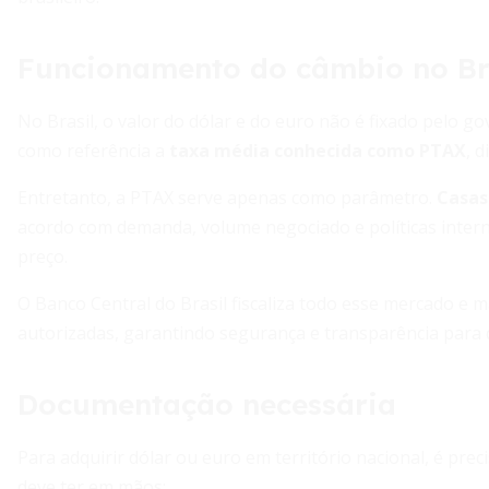
Funcionamento do câmbio no Br
No Brasil, o valor do dólar e do euro não é fixado pelo go
como referência a
taxa média conhecida como PTAX
, 
Entretanto, a PTAX serve apenas como parâmetro.
Casas
acordo com demanda, volume negociado e políticas interna
preço.
O Banco Central do Brasil fiscaliza todo esse mercado e 
autorizadas, garantindo segurança e transparência para
Documentação necessária
Para adquirir dólar ou euro em território nacional, é pre
deve ter em mãos: