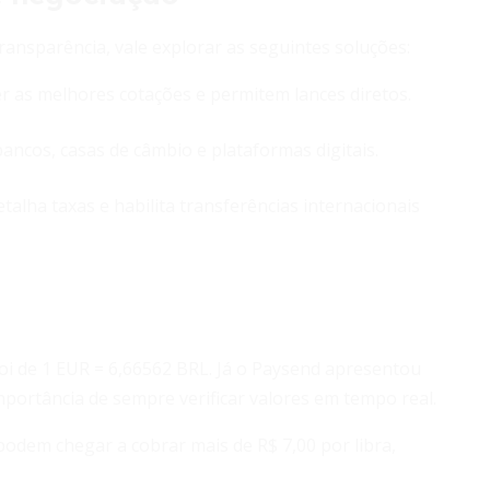
transparência, vale explorar as seguintes soluções:
r as melhores cotações e permitem lances diretos.
ncos, casas de câmbio e plataformas digitais.
talha taxas e habilita transferências internacionais
foi de 1 EUR = 6,66562 BRL. Já o Paysend apresentou
mportância de sempre verificar valores em tempo real.
 podem chegar a cobrar mais de R$ 7,00 por libra,