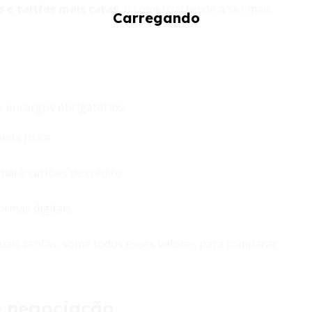
 e tarifas mais caras
, o comercial tende a ser mais
s encargos obrigatórios:
da física.
al e cartões de crédito.
rmas digitais.
tuais tarifas: some todos esses valores para comparar
e negociação