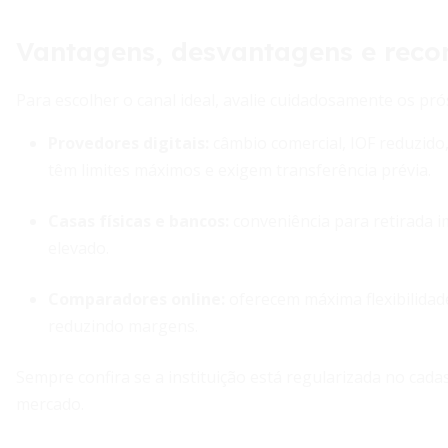
Vantagens, desvantagens e rec
Para escolher o canal ideal, avalie cuidadosamente os pró
Provedores digitais
:
câmbio comercial, IOF reduzido,
têm limites máximos e exigem transferência prévia.
Casas físicas e bancos
:
conveniência para retirada i
elevado.
Comparadores online
:
oferecem máxima flexibilida
reduzindo margens.
Sempre confira se a instituição está regularizada no cada
mercado.