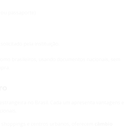
 ou passaporte).
licitado pela instituição.
 como brasileiros, usando documentos nacionais, sem
mpra.
ro
estrangeira no Brasil. Cada um apresenta vantagens e
ionais.
, shoppings e centros urbanos, oferecem
câmbio