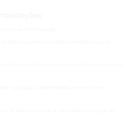
omendações
s e contras de cada opção:
 taxas transparentes e cartão internacional; porém,
mediata em espécie, mas com custos mais altos e spread
de de negociação, movimentando concorrência e
stro do Banco Central e se adota práticas seguras de