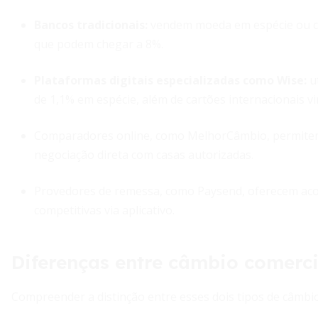
Bancos tradicionais
:
vendem moeda em espécie ou car
que podem chegar a 8%.
Plataformas digitais especializadas como Wise
:
ut
de 1,1% em espécie, além de cartões internacionais vi
Comparadores online, como MelhorCâmbio, permit
negociação direta com casas autorizadas.
Provedores de remessa, como Paysend, oferecem a
competitivas via aplicativo.
Diferenças entre câmbio comerci
Compreender a distinção entre esses dois tipos de câmbi