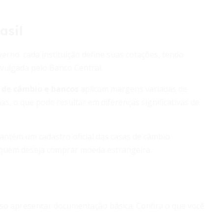
asil
verno: cada instituição define suas cotações, tendo
divulgada pelo Banco Central.
 de câmbio e bancos
aplicam margens variadas de
s, o que pode resultar em diferenças significativas de
mantém um cadastro oficial das casas de câmbio
 quem deseja comprar moeda estrangeira.
ciso apresentar documentação básica. Confira o que você