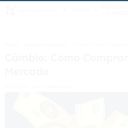
MERCADO
INÍCIO
FINANCEI
Home
Mercado Financeiro
>
>
Câmbio: Como Comprar 
Câmbio: Como Comprar 
Mercado
Robert Ruan
26/05/2025 - 16:02
•