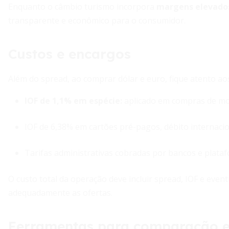
Enquanto o câmbio turismo incorpora
margens elevados
transparente e econômico para o consumidor.
Custos e encargos
Além do spread, ao comprar dólar e euro, fique atento ao
IOF de 1,1% em espécie
:
aplicado em compras de moe
IOF de 6,38% em cartões pré-pagos, débito internacion
Tarifas administrativas cobradas por bancos e platafo
O custo total da operação deve incluir spread, IOF e even
adequadamente as ofertas.
Ferramentas para comparação 