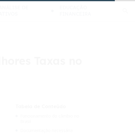
ANÁLISE DE
EDUCAÇÃO
ATIVOS
FINANCEIRA
hores Taxas no
Tabela de Conteúdo
Funcionamento do câmbio no
Brasil
Documentação necessária