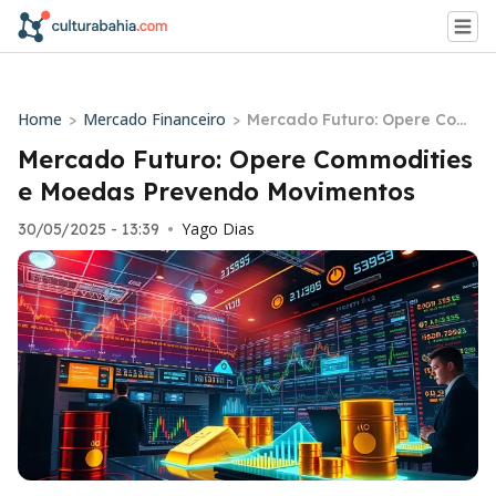
Home
Mercado Financeiro
>
>
Mercado Futuro: Opere Com
modities e Moedas Prevend
Mercado Futuro: Opere Commodities
o Movimentos
e Moedas Prevendo Movimentos
Yago Dias
30/05/2025 - 13:39
•