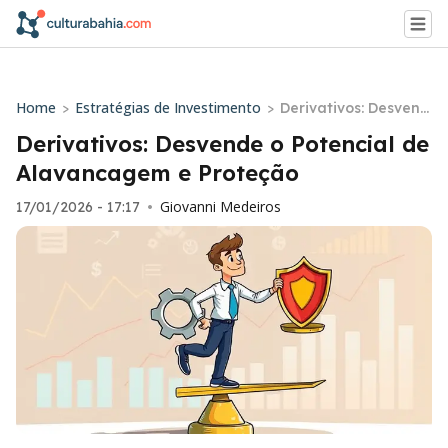
Home
Estratégias de Investimento
>
>
Derivativos: Desvend
e o Potencial de Ala
Derivativos: Desvende o Potencial de
vancagem e Proteçã
Alavancagem e Proteção
o
Giovanni Medeiros
17/01/2026 - 17:17
•