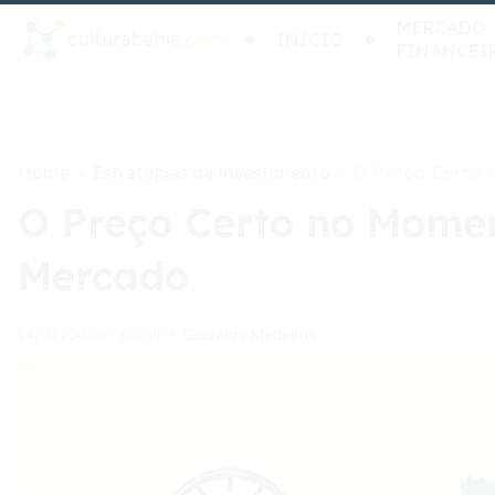
MERCADO
INÍCIO
FINANCEI
Home
Estratégias de Investimento
>
>
O Preço Certo 
O Preço Certo no Momen
Mercado
Giovanni Medeiros
14/01/2026 - 03:09
•