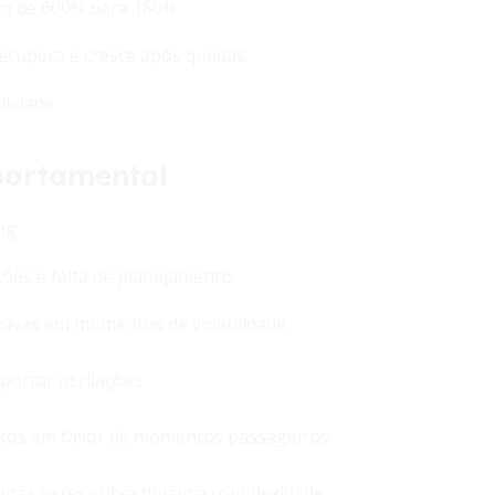
ce de 600% para 180%.
ecupera e cresce após quedas.
ilidade.
portamental
ng.
es e falta de planejamento.
sivas em momentos de volatilidade.
uportar oscilações.
tos em favor de momentos passageiros.
uitas vezes subestimam a complexidade.