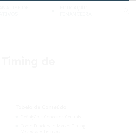
ANÁLISE DE
EDUCAÇÃO
ATIVOS
FINANCEIRA
 Timing de
Tabela de Conteúdo
Definição e Conceitos Centrais
Como Funciona o Market Timing:
Métodos e Técnicas