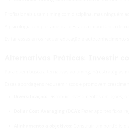
Profissionais usam timing com disciplina, mas ninguém a
A psicologia comportamental destaca a importância de
co
Evitar esses erros requer educação e autoconhecimento so
Alternativas Práticas: Investir 
Para quem busca alternativas ao timing, há estratégias ma
Essas abordagens reduzem riscos e promovem crescimen
Diversificação
:
Distribuir investimentos em ações, ob
Dollar Cost Averaging (DCA)
:
Fazer aportes fixos r
Alinhamento a objetivos
:
Construir um portfólio div