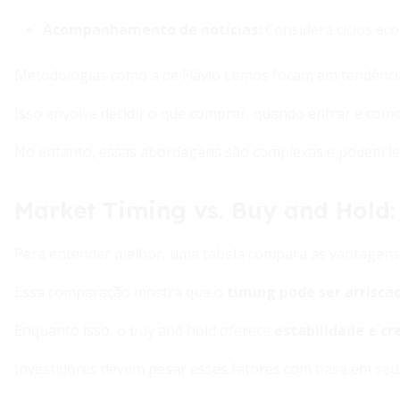
Acompanhamento de notícias
:
Considera ciclos eco
Metodologias como a de Flávio Lemos focam em tendência, 
Isso envolve decidir o que comprar, quando entrar e como
No entanto, essas abordagens são complexas e podem leva
Market Timing vs. Buy and Hold
Para entender melhor, uma tabela compara as vantagens 
Essa comparação mostra que o
timing pode ser arrisca
Enquanto isso, o buy and hold oferece
estabilidade e c
Investidores devem pesar esses fatores com base em seu p