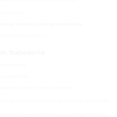
certa sempre.
ntrolar emoções e manter consistência
.
bre tolerância a riscos.
com Sabedoria
is acessíveis.
to sustentado.
rigações, imóveis e setores variados.
egulares, independentemente das condições do mercado.
ersificado baseado em metas pessoais e perfil de risco.