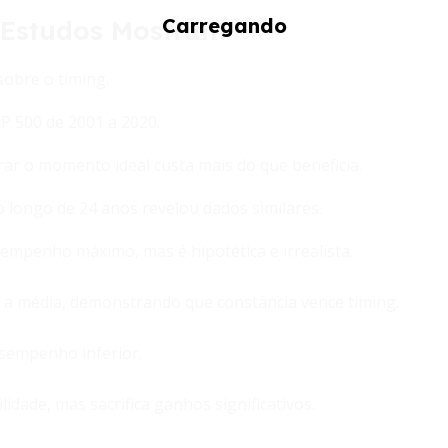
 Estudos Mostram
obre o timing.
P 500 de 2001 a 2020.
ar o momento ideal custa mais do que beneficia.
ao longo de 24 anos revelou dados similares.
mpenho máximo, mas é hipotética e irrealista.
a a média, demonstrando que constância vence timing.
esempenho inferior.
lidade, mas sacrifica ganhos significativos.