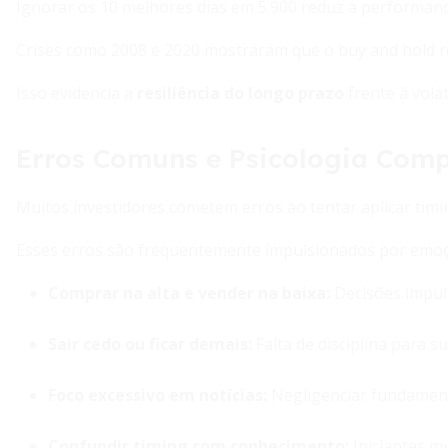
Ignorar os 10 melhores dias em 5.900 reduz a performan
Crises como 2008 e 2020 mostraram que o buy and hold r
Isso evidencia a
resiliência do longo prazo
frente à volat
Erros Comuns e Psicologia Com
Muitos investidores cometem erros ao tentar aplicar timi
Esses erros são frequentemente impulsionados por emoçõ
Comprar na alta e vender na baixa
:
Decisões impul
Sair cedo ou ficar demais
:
Falta de disciplina para s
Foco excessivo em notícias
:
Negligenciar fundamen
Confundir timing com conhecimento
:
Iniciantes m