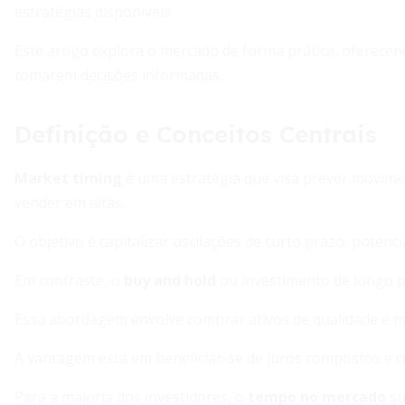
estratégias disponíveis.
Este artigo explora o mercado de forma prática, oferecend
tomarem decisões informadas.
Definição e Conceitos Centrais
Market timing
é uma estratégia que visa prever movime
vender em altas.
O objetivo é capitalizar oscilações de curto prazo, pote
Em contraste, o
buy and hold
ou investimento de longo 
Essa abordagem envolve comprar ativos de qualidade e ma
A vantagem está em beneficiar-se de juros compostos e 
Para a maioria dos investidores, o
tempo no mercado
su