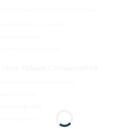
nômicos, decisões de juros e eventos globais.
volatilidade e risco calculado.
 estruturar trades.
r a erros se mal aplicadas.
: Uma Tabela Comparativa
e desvantagens de cada estratégia.
do
para a maioria.
rescimento gradual
.
erfil e objetivos.