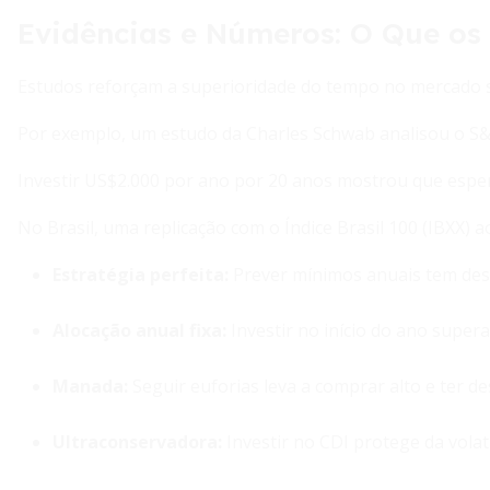
Evidências e Números: O Que os
Estudos reforçam a superioridade do tempo no mercado s
Por exemplo, um estudo da Charles Schwab analisou o S&
Investir US$2.000 por ano por 20 anos mostrou que esper
No Brasil, uma replicação com o Índice Brasil 100 (IBXX) 
Estratégia perfeita
:
Prever mínimos anuais tem dese
Alocação anual fixa
:
Investir no início do ano super
Manada
:
Seguir euforias leva a comprar alto e ter d
Ultraconservadora
:
Investir no CDI protege da volati